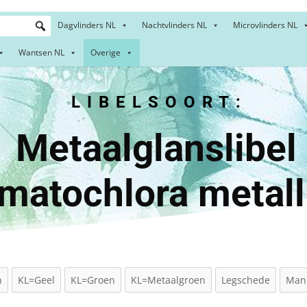
Dagvlinders NL
Nachtvlinders NL
Microvlinders NL
Wantsen NL
Overige
LIBELSOORT:
alglansli
matochlora metall
n
KL=Geel
KL=Groen
KL=Metaalgroen
Legschede
Man