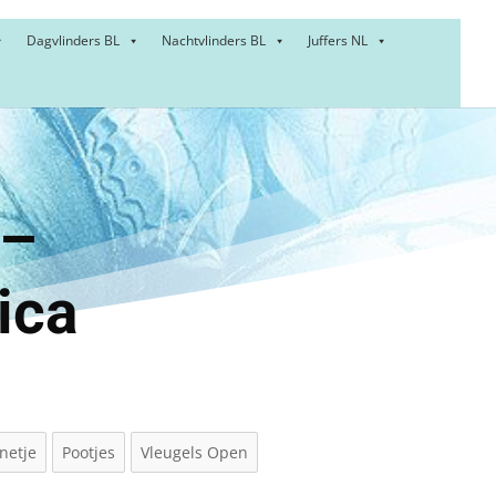
Dagvlinders BL
Nachtvlinders BL
Juffers NL
bel –
ica
netje
Pootjes
Vleugels Open