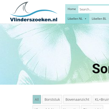
Home
Libellen NL
Libellen BL
Meta
So
All
Borststuk
Bovenaanzicht
KL=Brui