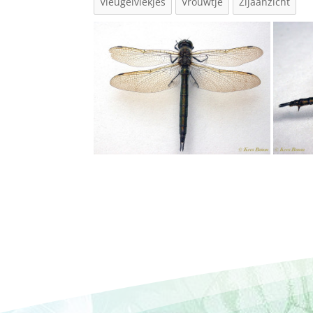
Vleugelvlekjes
Vrouwtje
Zijaanzicht