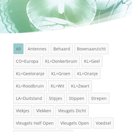
All
Antennes
Behaard
Bovenaanzicht
CO=Europa
KL=Donkerbruin
KL=Geel
KL=Geeloranje
KL=Groen
KL=Oranje
KL=Roodbruin
KL=Wit
KL=Zwart
LA=Duitsland
Stipjes
Stippen
Strepen
Vlekjes
Vlekken
Vleugels Dicht
Vleugels Half Open
Vleugels Open
Voedsel