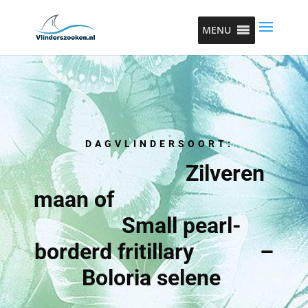
MENU
DAGVLINDERSOORT:
Zilveren
maan of
Small pearl-
borderd fritillary –
Boloria selene