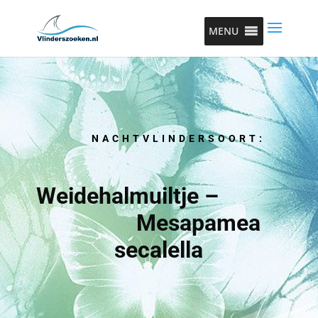
MENU
NACHTVLINDERSOORT:
Weidehalmuiltje –
Mesapamea
secalella