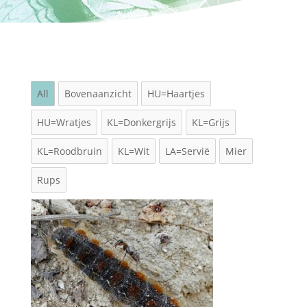
All
Bovenaanzicht
HU=Haartjes
HU=Wratjes
KL=Donkergrijs
KL=Grijs
KL=Roodbruin
KL=Wit
LA=Servië
Mier
Rups