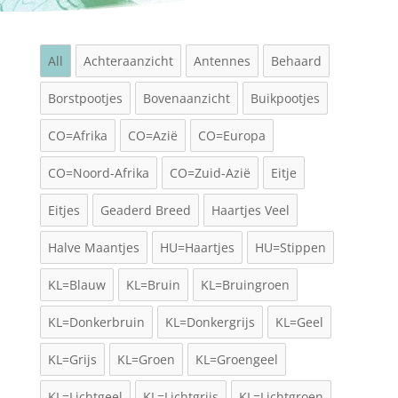
All
Achteraanzicht
Antennes
Behaard
Borstpootjes
Bovenaanzicht
Buikpootjes
CO=Afrika
CO=Azië
CO=Europa
CO=Noord-Afrika
CO=Zuid-Azië
Eitje
Eitjes
Geaderd Breed
Haartjes Veel
Halve Maantjes
HU=Haartjes
HU=Stippen
KL=Blauw
KL=Bruin
KL=Bruingroen
KL=Donkerbruin
KL=Donkergrijs
KL=Geel
KL=Grijs
KL=Groen
KL=Groengeel
KL=Lichtgeel
KL=Lichtgrijs
KL=Lichtgroen