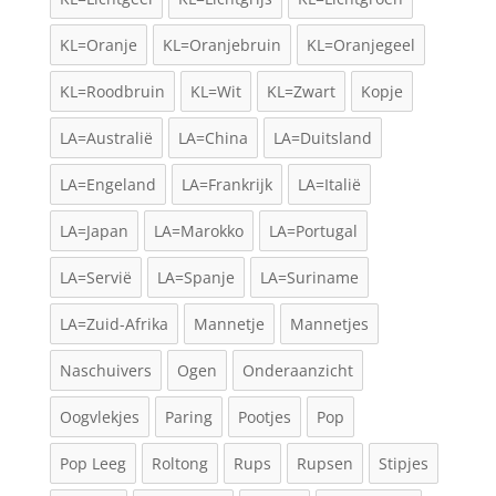
KL=Oranje
KL=Oranjebruin
KL=Oranjegeel
KL=Roodbruin
KL=Wit
KL=Zwart
Kopje
LA=Australië
LA=China
LA=Duitsland
LA=Engeland
LA=Frankrijk
LA=Italië
LA=Japan
LA=Marokko
LA=Portugal
LA=Servië
LA=Spanje
LA=Suriname
LA=Zuid-Afrika
Mannetje
Mannetjes
Naschuivers
Ogen
Onderaanzicht
Oogvlekjes
Paring
Pootjes
Pop
Pop Leeg
Roltong
Rups
Rupsen
Stipjes