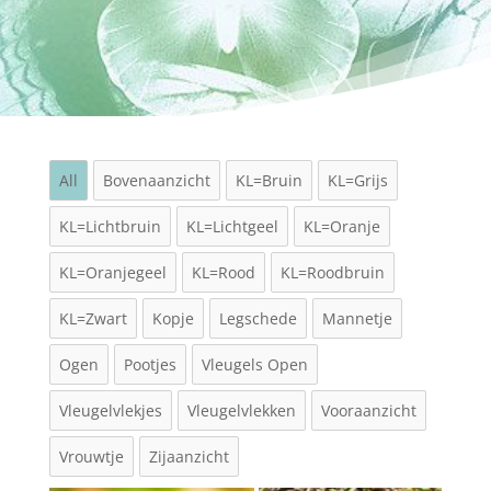
All
Bovenaanzicht
KL=Bruin
KL=Grijs
KL=Lichtbruin
KL=Lichtgeel
KL=Oranje
KL=Oranjegeel
KL=Rood
KL=Roodbruin
KL=Zwart
Kopje
Legschede
Mannetje
Ogen
Pootjes
Vleugels Open
Vleugelvlekjes
Vleugelvlekken
Vooraanzicht
Vrouwtje
Zijaanzicht