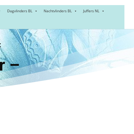
Dagvlinders BL
Nachtvlinders BL
Juffers NL
:
nner –