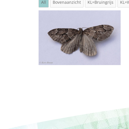
All
Bovenaanzicht
KL=Bruingrijs
KL=