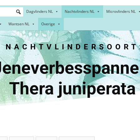
Dagvlinders NL
Nachtvlinders NL
Microvlinders NL
Wantsen NL
Overige
NACHTVLINDERSOORT
erbesspa
Thera juniperata