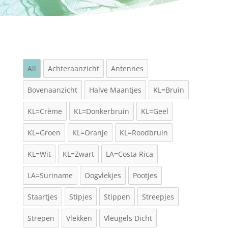
All
Achteraanzicht
Antennes
Bovenaanzicht
Halve Maantjes
KL=Bruin
KL=Crème
KL=Donkerbruin
KL=Geel
KL=Groen
KL=Oranje
KL=Roodbruin
KL=Wit
KL=Zwart
LA=Costa Rica
LA=Suriname
Oogvlekjes
Pootjes
Staartjes
Stipjes
Stippen
Streepjes
Strepen
Vlekken
Vleugels Dicht