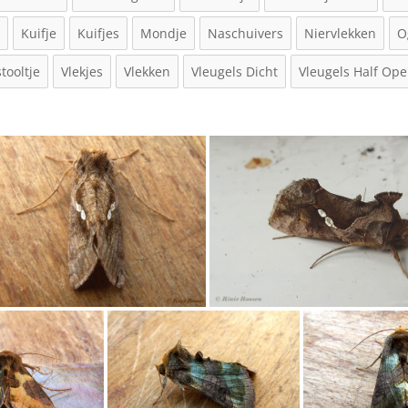
e
Kuifje
Kuifjes
Mondje
Naschuivers
Niervlekken
O
tooltje
Vlekjes
Vlekken
Vleugels Dicht
Vleugels Half Op