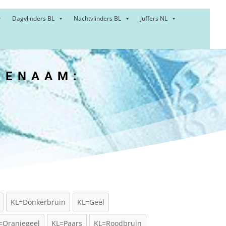
Dagvlinders BL
Nachtvlinders BL
Juffers NL
IENAAM:
KL=Donkerbruin
KL=Geel
=Oranjegeel
KL=Paars
KL=Roodbruin