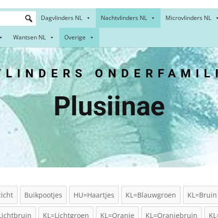
Dagvlinders NL
Nachtvlinders NL
Microvlinders NL
Wantsen NL
Overige
LINDERS ONDERFAMIL
Plusiinae
icht
Buikpootjes
HU=Haartjes
KL=Blauwgroen
KL=Bruin
Lichtbruin
KL=Lichtgroen
KL=Oranje
KL=Oranjebruin
KL