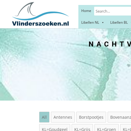
Home
Libellen NL
Libellen BL
NACHTV
All
Antennes
Borstpootjes
Bovenaanz
KL=Goudgeel
KL=Grijs
KL=Groen
KL=