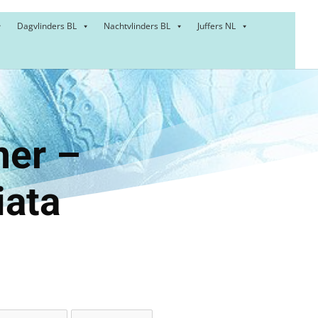
Dagvlinders BL
Nachtvlinders BL
Juffers NL
anner –
iata