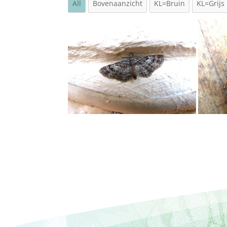
All
Bovenaanzicht
KL=Bruin
KL=Grijs