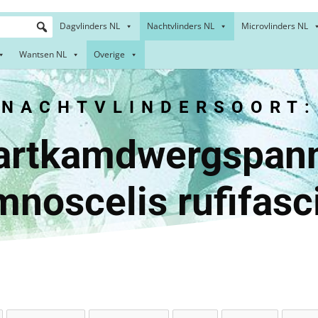
Dagvlinders NL
Nachtvlinders NL
Microvlinders NL
Wantsen NL
Overige
NACHTVLINDERSOORT:
amdwergsp
noscelis rufifasc