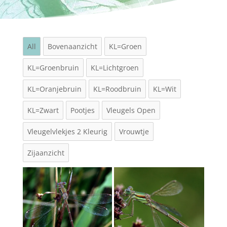
All
Bovenaanzicht
KL=Groen
KL=Groenbruin
KL=Lichtgroen
KL=Oranjebruin
KL=Roodbruin
KL=Wit
KL=Zwart
Pootjes
Vleugels Open
Vleugelvlekjes 2 Kleurig
Vrouwtje
Zijaanzicht