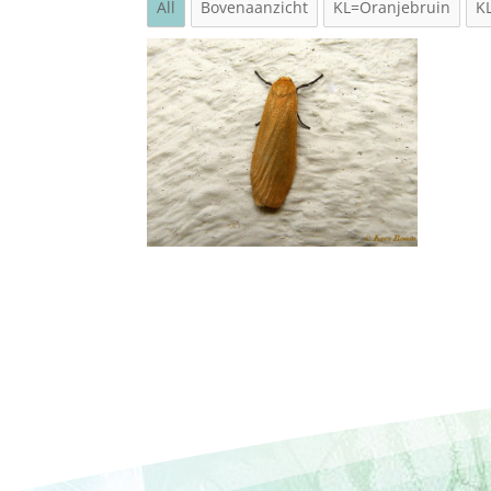
All
Bovenaanzicht
KL=Oranjebruin
K