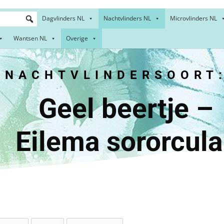
Dagvlinders NL
Nachtvlinders NL
Microvlinders NL
Wantsen NL
Overige
NACHTVLINDERSOORT
 beer
Eilema sororcula