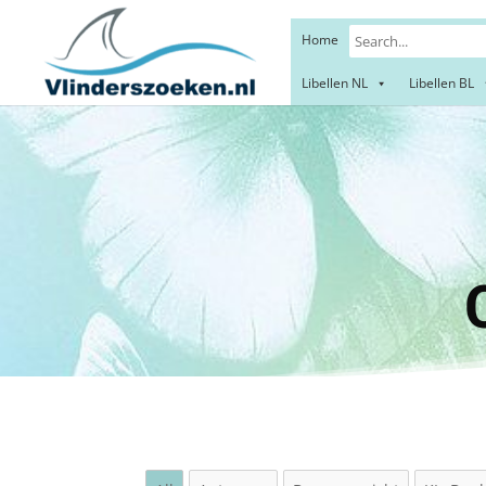
Home
Libellen NL
Libellen BL
Morp
C