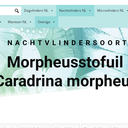
Dagvlinders NL
Nachtvlinders NL
Microvlinders NL
Wantsen NL
Overige
NACHTVLINDERSOORT
heusstof
aradrina morphe