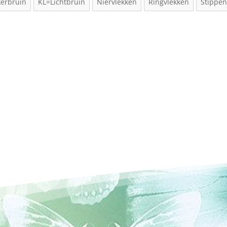
erbruin
KL=Lichtbruin
Niervlekken
Ringvlekken
Stippe