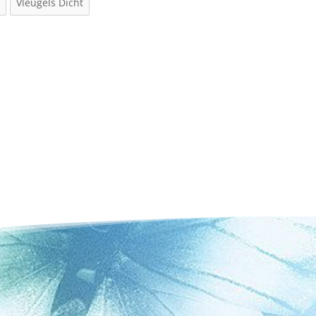
n
Vleugels Dicht