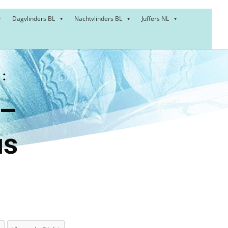
Dagvlinders BL
Nachtvlinders BL
Juffers NL
:
uil –
us