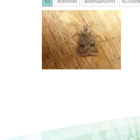
All
Antennes
Bovenaanzicht
KL=Donk