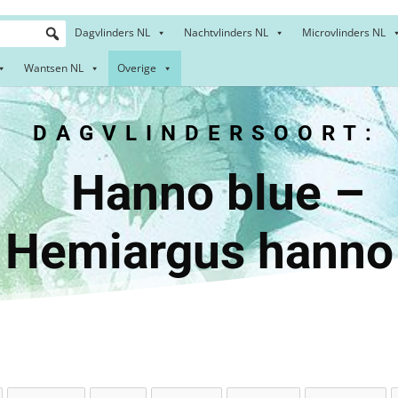
Dagvlinders NL
Nachtvlinders NL
Microvlinders NL
Wantsen NL
Overige
DAGVLINDERSOORT:
nno blu
Hemiargus hanno