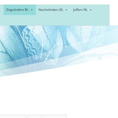
Dagvlinders BL
Nachtvlinders BL
Juffers NL
e –