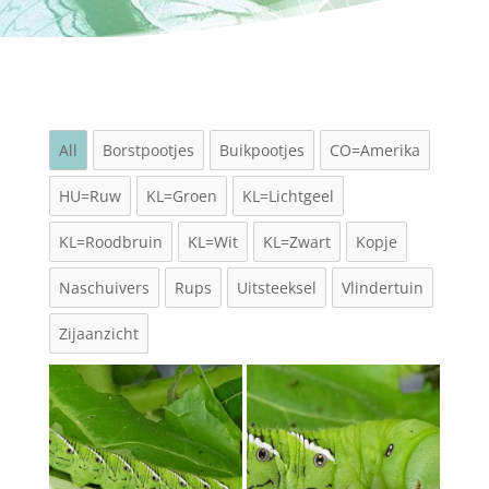
All
Borstpootjes
Buikpootjes
CO=Amerika
HU=Ruw
KL=Groen
KL=Lichtgeel
KL=Roodbruin
KL=Wit
KL=Zwart
Kopje
Naschuivers
Rups
Uitsteeksel
Vlindertuin
Zijaanzicht