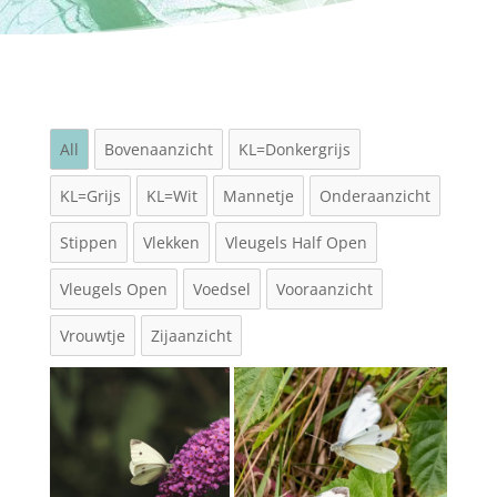
All
Bovenaanzicht
KL=Donkergrijs
KL=Grijs
KL=Wit
Mannetje
Onderaanzicht
Stippen
Vlekken
Vleugels Half Open
Vleugels Open
Voedsel
Vooraanzicht
Vrouwtje
Zijaanzicht