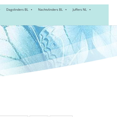
Dagvlinders BL
Nachtvlinders BL
Juffers NL
os –