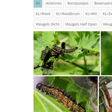
All
Antennes
Borstpootjes
Bovenaanz
KL=Rood
KL=Roodbruin
KL=Wit
KL=Z
Vleugels Dicht
Vleugels Half Open
Vleu