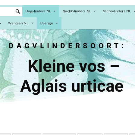
Dagvlinders NL
Nachtvlinders NL
Microvlinders NL
Wantsen NL
Overige
DAGVLINDERSOORT:
ine v
Aglais urticae