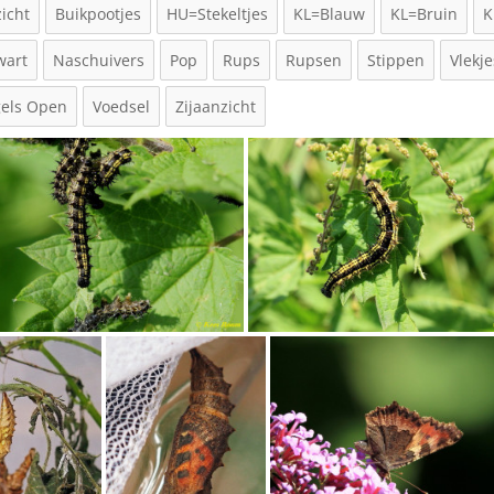
icht
Buikpootjes
HU=Stekeltjes
KL=Blauw
KL=Bruin
K
wart
Naschuivers
Pop
Rups
Rupsen
Stippen
Vlekje
gels Open
Voedsel
Zijaanzicht