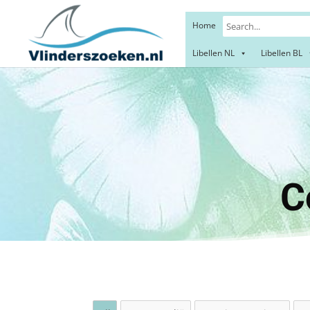
Home
Libellen NL
Libellen BL
Herc
C