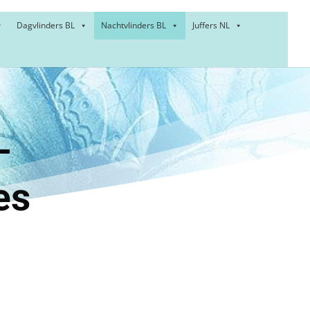
Dagvlinders BL
Nachtvlinders BL
Juffers NL
:
der –
es