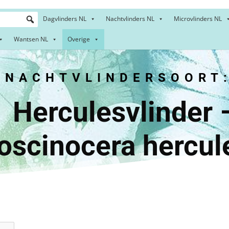
Dagvlinders NL
Nachtvlinders NL
Microvlinders NL
Wantsen NL
Overige
NACHTVLINDERSOORT
ulesvlin
oscinocera hercul