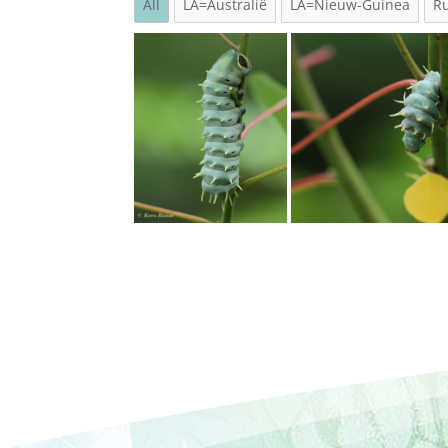
All
LA=Australië
LA=Nieuw-Guinea
R