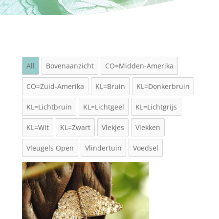
All
Bovenaanzicht
CO=Midden-Amerika
CO=Zuid-Amerika
KL=Bruin
KL=Donkerbruin
KL=Lichtbruin
KL=Lichtgeel
KL=Lichtgrijs
KL=Wit
KL=Zwart
Vlekjes
Vlekken
Vleugels Open
Vlindertuin
Voedsel