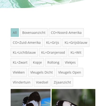
All
Bovenaanzicht
CO=Noord-Amerika
CO=Zuid-Amerika
KL=Grijs
KL=Grijsblauw
KL=Lichtblauw
KL=Oranjerood
KL=Wit
KL=Zwart
Kopje
Roltong
Vlekjes
Vlekken
Vleugels Dicht
Vleugels Open
Vlindertuin
Voedsel
Zijaanzicht