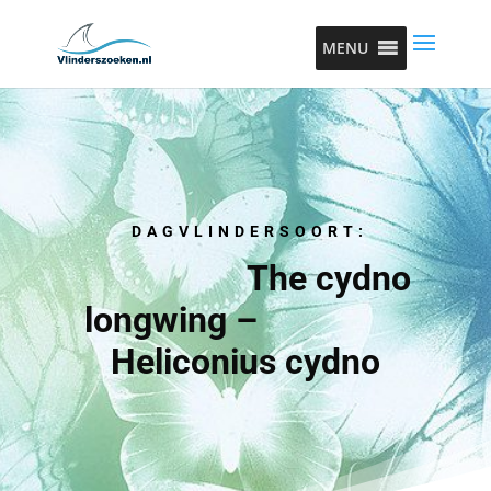
MENU
DAGVLINDERSOORT:
The cydno
longwing –
Heliconius cydno