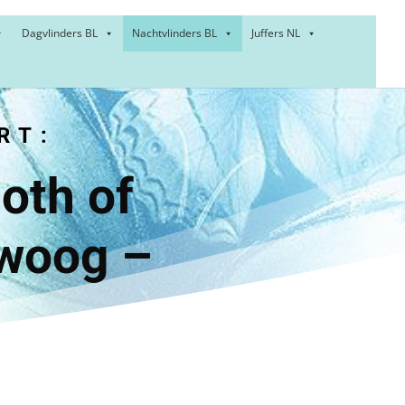
Dagvlinders BL
Nachtvlinders BL
Juffers NL
T:
moth of
woog –