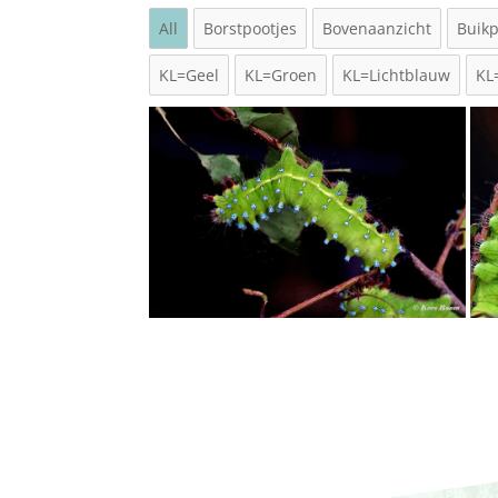
All
Borstpootjes
Bovenaanzicht
Buikp
KL=Geel
KL=Groen
KL=Lichtblauw
KL