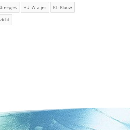
treepjes
HU=Wratjes
KL=Blauw
zicht