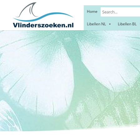
Home
Libellen NL
Libellen BL
N
Giant 
Grote