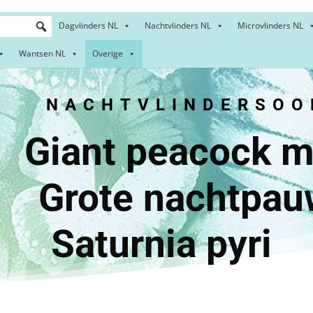
Dagvlinders NL
Nachtvlinders NL
Microvlinders NL
Wantsen NL
Overige
ACHTVLINDERSOOR
peacock 
 nachtpau
Saturnia pyri