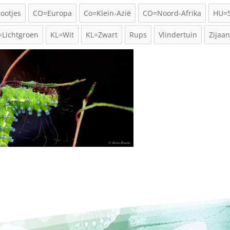
ootjes
CO=Europa
Co=Klein-Azië
CO=Noord-Afrika
HU=S
=Lichtgroen
KL=Wit
KL=Zwart
Rups
Vlindertuin
Zijaan