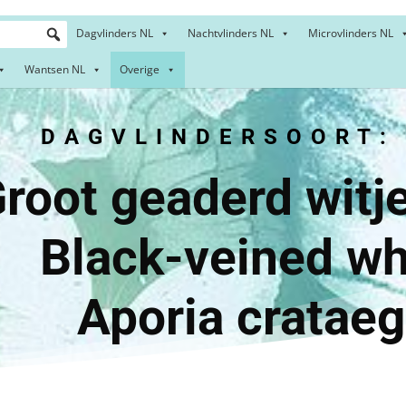
Dagvlinders NL
Nachtvlinders NL
Microvlinders NL
Wantsen NL
Overige
DAGVLINDERSOORT:
geaderd w
-veined
Aporia crataeg