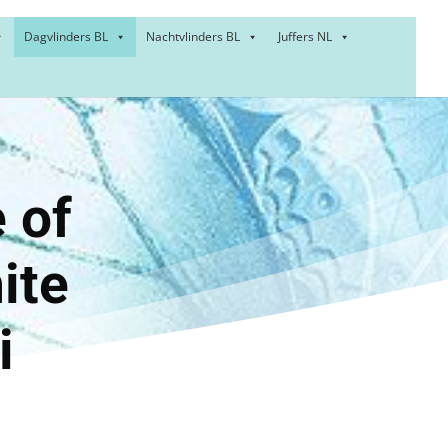
Dagvlinders BL
Nachtvlinders BL
Juffers NL
itje of
 white
i