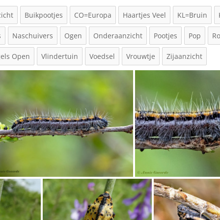
icht
Buikpootjes
CO=Europa
Haartjes Veel
KL=Bruin
s
Naschuivers
Ogen
Onderaanzicht
Pootjes
Pop
Ro
gels Open
Vlindertuin
Voedsel
Vrouwtje
Zijaanzicht