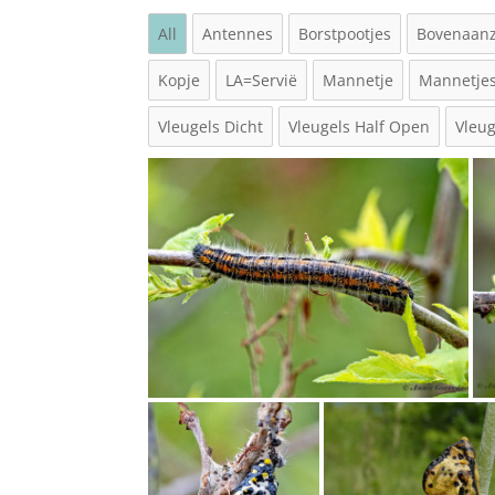
All
Antennes
Borstpootjes
Bovenaanz
Kopje
LA=Servië
Mannetje
Mannetje
Vleugels Dicht
Vleugels Half Open
Vleu