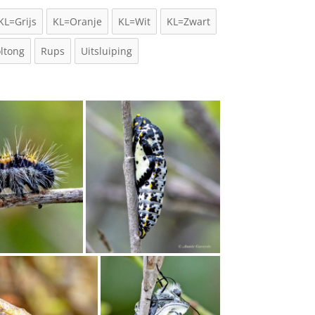
KL=Grijs
KL=Oranje
KL=Wit
KL=Zwart
ltong
Rups
Uitsluiping