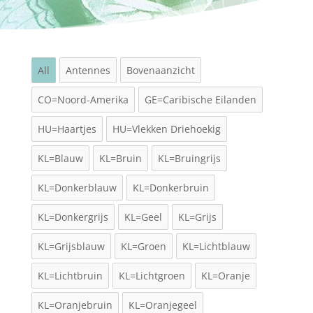
All
Antennes
Bovenaanzicht
CO=Noord-Amerika
GE=Caribische Eilanden
HU=Haartjes
HU=Vlekken Driehoekig
KL=Blauw
KL=Bruin
KL=Bruingrijs
KL=Donkerblauw
KL=Donkerbruin
KL=Donkergrijs
KL=Geel
KL=Grijs
KL=Grijsblauw
KL=Groen
KL=Lichtblauw
KL=Lichtbruin
KL=Lichtgroen
KL=Oranje
KL=Oranjebruin
KL=Oranjegeel