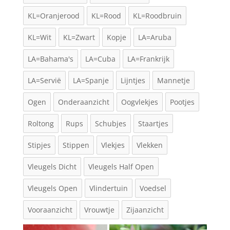
KL=Oranjerood
KL=Rood
KL=Roodbruin
KL=Wit
KL=Zwart
Kopje
LA=Aruba
LA=Bahama's
LA=Cuba
LA=Frankrijk
LA=Servië
LA=Spanje
Lijntjes
Mannetje
Ogen
Onderaanzicht
Oogvlekjes
Pootjes
Roltong
Rups
Schubjes
Staartjes
Stipjes
Stippen
Vlekjes
Vlekken
Vleugels Dicht
Vleugels Half Open
Vleugels Open
Vlindertuin
Voedsel
Vooraanzicht
Vrouwtje
Zijaanzicht