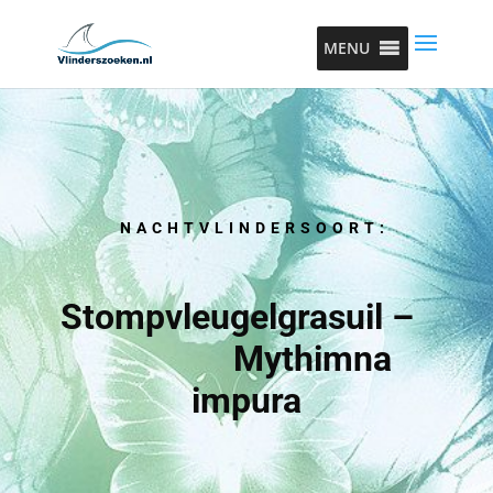
MENU
NACHTVLINDERSOORT:
Stompvleugelgrasuil –
Mythimna
impura