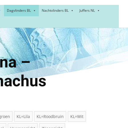
Dagvlinders BL
Nachtvlinders BL
Juffers NL
ona –
machus
groen
KL=Lila
KL=Roodbruin
KL=Wit