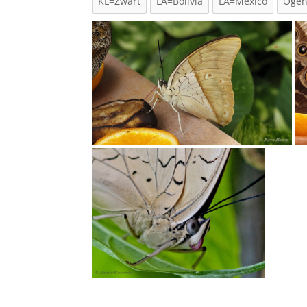
KL=Zwart
LA=Bolivia
LA=Mexico
Oge