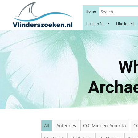
Home
Libellen NL
Libellen BL
Whit
Archa
All
Antennes
CO=Midden-Amerika
C