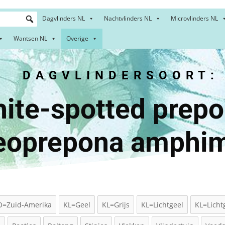
Dagvlinders NL
Nachtvlinders NL
Microvlinders NL
Wantsen NL
Overige
DAGVLINDERSOORT:
e-spotted prep
eoprepona amphi
O=Zuid-Amerika
KL=Geel
KL=Grijs
KL=Lichtgeel
KL=Licht