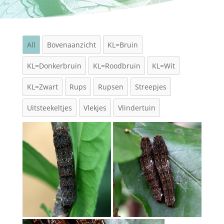
All
Bovenaanzicht
KL=Bruin
KL=Donkerbruin
KL=Roodbruin
KL=Wit
KL=Zwart
Rups
Rupsen
Streepjes
Uitsteekeltjes
Vlekjes
Vlindertuin