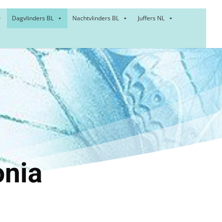
Dagvlinders BL
Nachtvlinders BL
Juffers NL
er of
gwing
onia