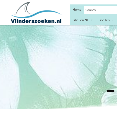
Home
Libellen NL
Libellen BL
Zebr
Zebr
– H