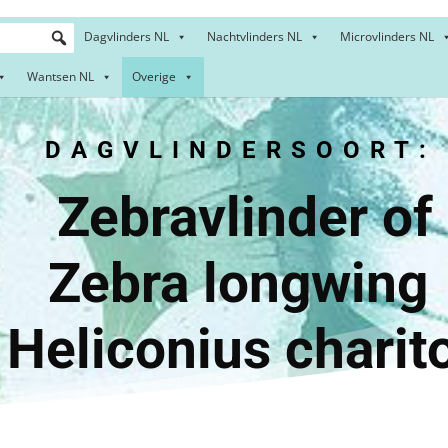
Dagvlinders NL
Nachtvlinders NL
Microvlinders NL
Wantsen NL
Overige
DAGVLINDERSOORT:
avlind
a lon
eliconius charit