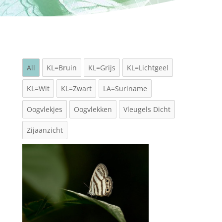
All
KL=Bruin
KL=Grijs
KL=Lichtgeel
KL=Wit
KL=Zwart
LA=Suriname
Oogvlekjes
Oogvlekken
Vleugels Dicht
Zijaanzicht