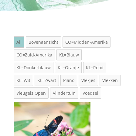
All
Bovenaanzicht
CO=Midden-Amerika
CO=Zuid-Amerika
KL=Blauw
KL=Donkerblauw
KL=Oranje
KL=Rood
KL=Wit
KL=Zwart
Piano
Vlekjes
Vlekken
Vleugels Open
Vlindertuin
Voedsel