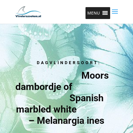
MENU
DAGVLINDERSOORT:
Moors
dambordje of
Spanish
marbled white
– Melanargia ines