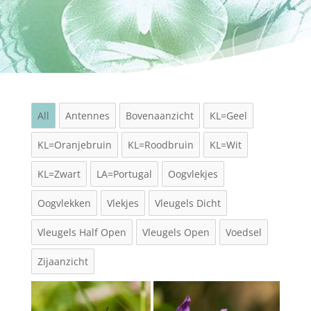
All
Antennes
Bovenaanzicht
KL=Geel
KL=Oranjebruin
KL=Roodbruin
KL=Wit
KL=Zwart
LA=Portugal
Oogvlekjes
Oogvlekken
Vlekjes
Vleugels Dicht
Vleugels Half Open
Vleugels Open
Voedsel
Zijaanzicht