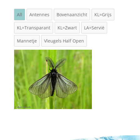
All
Antennes
Bovenaanzicht
KL=Grijs
KL=Transparant
KL=Zwart
LA=Servië
Mannetje
Vleugels Half Open