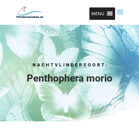
MENU
NACHTVLINDERSOORT:
Penthophera morio