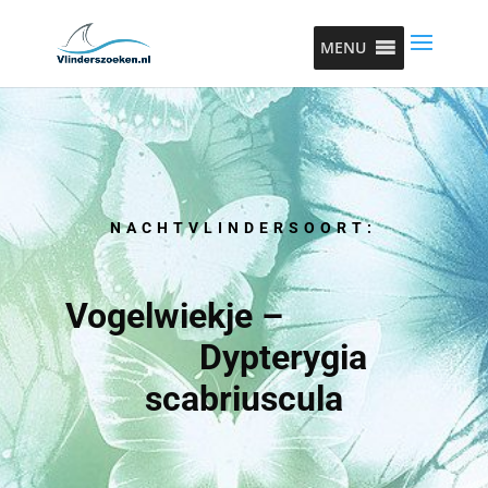
MENU
NACHTVLINDERSOORT:
Vogelwiekje –
Dypterygia
scabriuscula