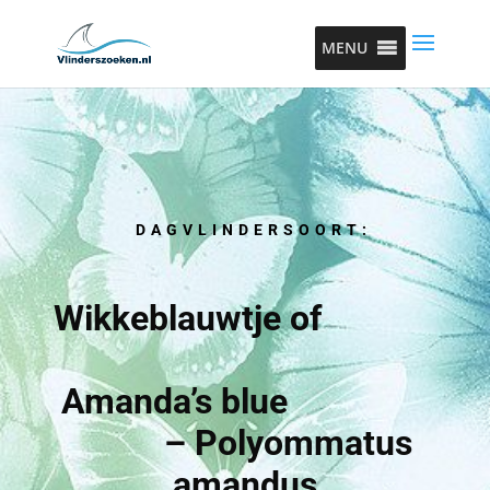
MENU
DAGVLINDERSOORT:
Wikkeblauwtje of
Amanda’s blue
– Polyommatus
amandus