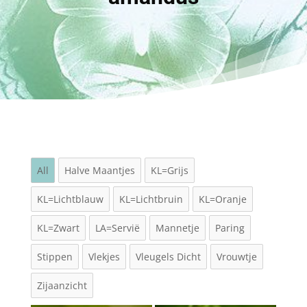
All
Halve Maantjes
KL=Grijs
KL=Lichtblauw
KL=Lichtbruin
KL=Oranje
KL=Zwart
LA=Servië
Mannetje
Paring
Stippen
Vlekjes
Vleugels Dicht
Vrouwtje
Zijaanzicht