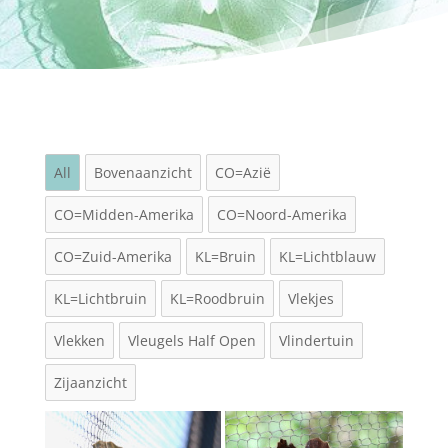
All
Bovenaanzicht
CO=Azië
CO=Midden-Amerika
CO=Noord-Amerika
CO=Zuid-Amerika
KL=Bruin
KL=Lichtblauw
KL=Lichtbruin
KL=Roodbruin
Vlekjes
Vlekken
Vleugels Half Open
Vlindertuin
Zijaanzicht