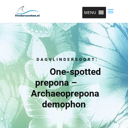
MENU
DAGVLINDERSOORT:
One-spotted
prepona –
Archaeoprepona
demophon