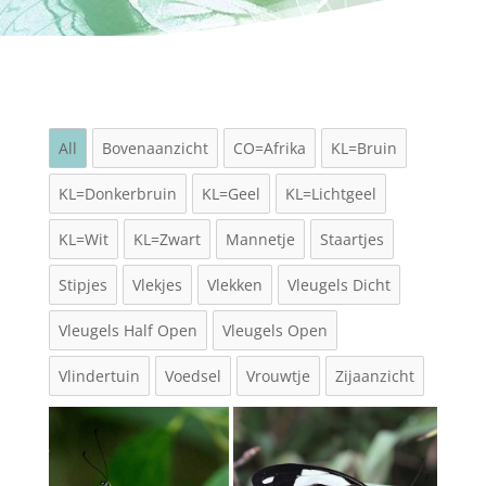
All
Bovenaanzicht
CO=Afrika
KL=Bruin
KL=Donkerbruin
KL=Geel
KL=Lichtgeel
KL=Wit
KL=Zwart
Mannetje
Staartjes
Stipjes
Vlekjes
Vlekken
Vleugels Dicht
Vleugels Half Open
Vleugels Open
Vlindertuin
Voedsel
Vrouwtje
Zijaanzicht