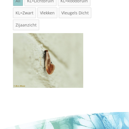
All
KL=Lichtbruin
KL=Roodbruin
KL=Zwart
Vlekken
Vleugels Dicht
Zijaanzicht