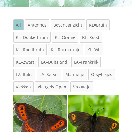
All
Antennes
Bovenaanzicht
KL=Bruin
KL=Donkerbruin
KL=Oranje
KL=Rood
KL=Roodbruin
KL=Roodoranje
KL=Wit
KL=Zwart
LA=Duitsland
LA=Frankrijk
LA=Italië
LA=Servië
Mannetje
Oogvlekjes
Vlekken
Vleugels Open
Vrouwtje