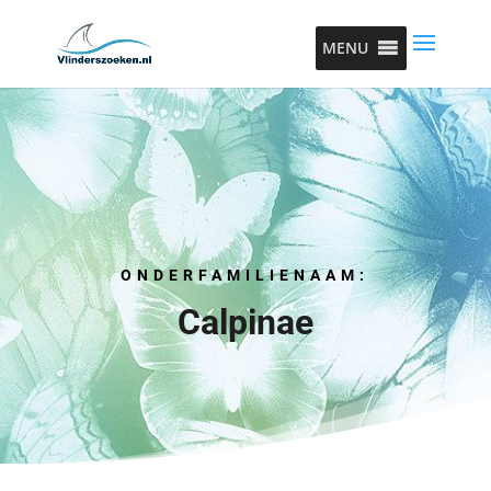
MENU
ONDERFAMILIENAAM:
Calpinae