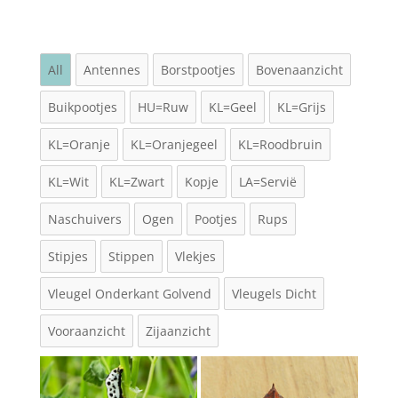
All
Antennes
Borstpootjes
Bovenaanzicht
Buikpootjes
HU=Ruw
KL=Geel
KL=Grijs
KL=Oranje
KL=Oranjegeel
KL=Roodbruin
KL=Wit
KL=Zwart
Kopje
LA=Servië
Naschuivers
Ogen
Pootjes
Rups
Stipjes
Stippen
Vlekjes
Vleugel Onderkant Golvend
Vleugels Dicht
Vooraanzicht
Zijaanzicht