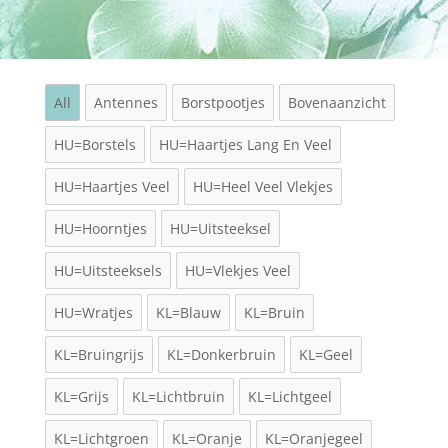
All
Antennes
Borstpootjes
Bovenaanzicht
HU=Borstels
HU=Haartjes Lang En Veel
HU=Haartjes Veel
HU=Heel Veel Vlekjes
HU=Hoorntjes
HU=Uitsteeksel
HU=Uitsteeksels
HU=Vlekjes Veel
HU=Wratjes
KL=Blauw
KL=Bruin
KL=Bruingrijs
KL=Donkerbruin
KL=Geel
KL=Grijs
KL=Lichtbruin
KL=Lichtgeel
KL=Lichtgroen
KL=Oranje
KL=Oranjegeel