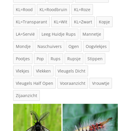
KL=Rood
KL=Roodbruin
KL=Roze
KL=Transparant
KL=Wit
KL=Zwart
Kopje
LA=Servië
Leeg Huidje Rups
Mannetje
Mondje
Naschuivers
Ogen
Oogvlekjes
Pootjes
Pop
Rups
Rupsje
Stippen
Vlekjes
Vlekken
Vleugels Dicht
Vleugels Half Open
Vooraanzicht
Vrouwtje
Zijaanzicht