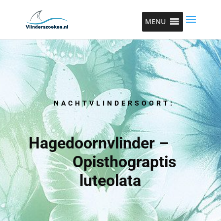
MENU
NACHTVLINDERSOORT:
Hagedoornvlinder –
Opisthograptis
luteolata