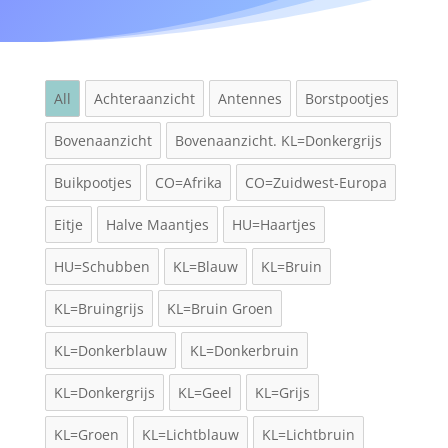
All
Achteraanzicht
Antennes
Borstpootjes
Bovenaanzicht
Bovenaanzicht. KL=Donkergrijs
Buikpootjes
CO=Afrika
CO=Zuidwest-Europa
Eitje
Halve Maantjes
HU=Haartjes
HU=Schubben
KL=Blauw
KL=Bruin
KL=Bruingrijs
KL=Bruin Groen
KL=Donkerblauw
KL=Donkerbruin
KL=Donkergrijs
KL=Geel
KL=Grijs
KL=Groen
KL=Lichtblauw
KL=Lichtbruin