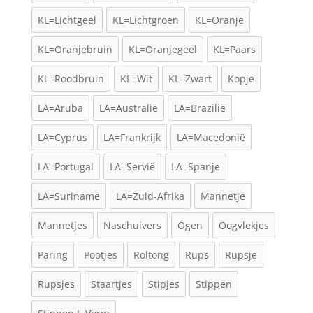
KL=Lichtgeel
KL=Lichtgroen
KL=Oranje
KL=Oranjebruin
KL=Oranjegeel
KL=Paars
KL=Roodbruin
KL=Wit
KL=Zwart
Kopje
LA=Aruba
LA=Australië
LA=Brazilië
LA=Cyprus
LA=Frankrijk
LA=Macedonië
LA=Portugal
LA=Servië
LA=Spanje
LA=Suriname
LA=Zuid-Afrika
Mannetje
Mannetjes
Naschuivers
Ogen
Oogvlekjes
Paring
Pootjes
Roltong
Rups
Rupsje
Rupsjes
Staartjes
Stipjes
Stippen