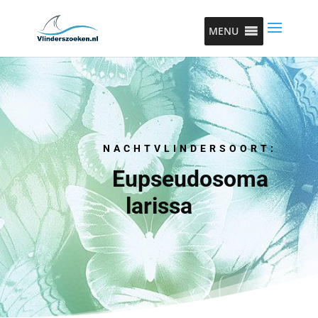
MENU
NACHTVLINDERSOORT:
Eupseudosoma
larissa