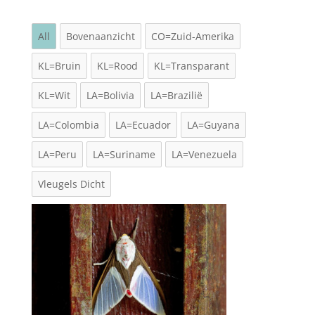
All
Bovenaanzicht
CO=Zuid-Amerika
KL=Bruin
KL=Rood
KL=Transparant
KL=Wit
LA=Bolivia
LA=Brazilië
LA=Colombia
LA=Ecuador
LA=Guyana
LA=Peru
LA=Suriname
LA=Venezuela
Vleugels Dicht