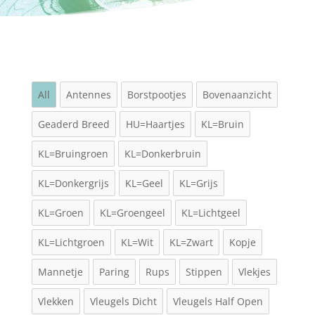
All
Antennes
Borstpootjes
Bovenaanzicht
Geaderd Breed
HU=Haartjes
KL=Bruin
KL=Bruingroen
KL=Donkerbruin
KL=Donkergrijs
KL=Geel
KL=Grijs
KL=Groen
KL=Groengeel
KL=Lichtgeel
KL=Lichtgroen
KL=Wit
KL=Zwart
Kopje
Mannetje
Paring
Rups
Stippen
Vlekjes
Vlekken
Vleugels Dicht
Vleugels Half Open