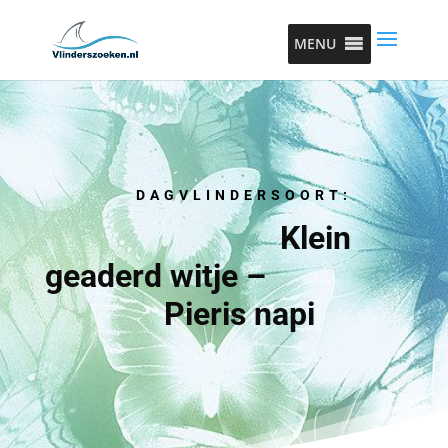
MENU
DAGVLINDERSOORT:
Klein
geaderd witje –
Pieris napi