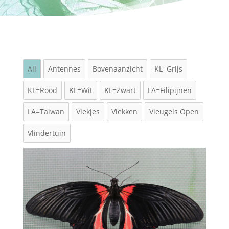
All
Antennes
Bovenaanzicht
KL=Grijs
KL=Rood
KL=Wit
KL=Zwart
LA=Filipijnen
LA=Taiwan
Vlekjes
Vlekken
Vleugels Open
Vlindertuin