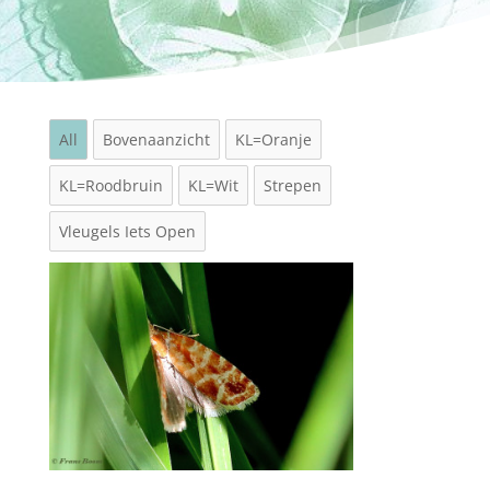
All
Bovenaanzicht
KL=Oranje
KL=Roodbruin
KL=Wit
Strepen
Vleugels Iets Open