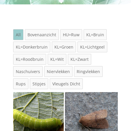
All
Bovenaanzicht
HU=Ruw
KL=Bruin
KL=Donkerbruin
KL=Groen
KL=Lichtgeel
KL=Roodbruin
KL=Wit
KL=Zwart
Naschuivers
Niervlekken
Ringvlekken
Rups
Stipjes
Vleugels Dicht