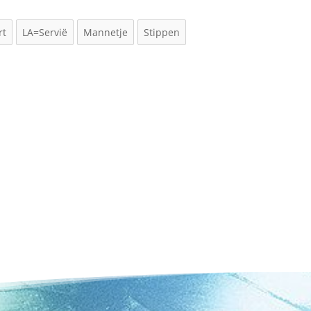
rt
LA=Servië
Mannetje
Stippen