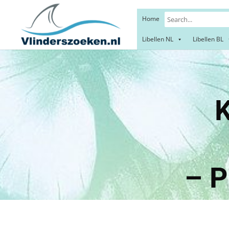
Home
Libellen NL
Libellen BL
Kroonk
Reve
– P