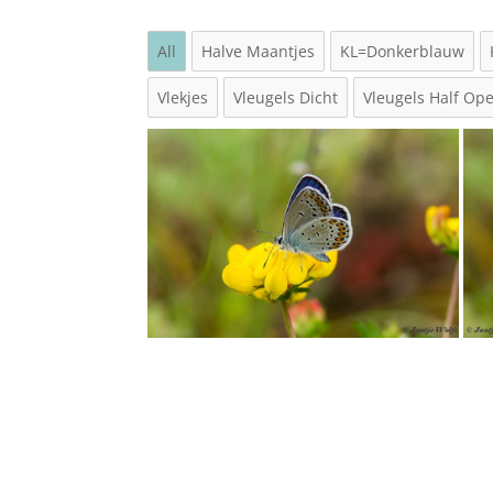
All
Halve Maantjes
KL=Donkerblauw
Vlekjes
Vleugels Dicht
Vleugels Half Op