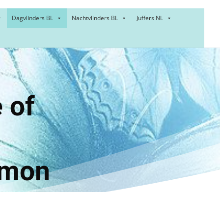
Dagvlinders BL
Nachtvlinders BL
Juffers NL
wtje of
 blue
omon