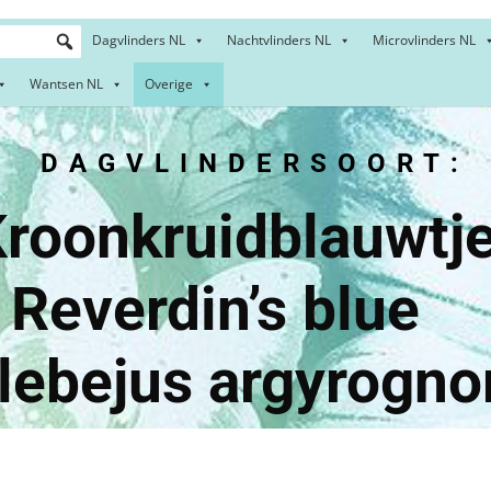
Dagvlinders NL
Nachtvlinders NL
Microvlinders NL
Wantsen NL
Overige
DAGVLINDERSOORT:
ruidblau
rdin’s
lebejus argyrogn