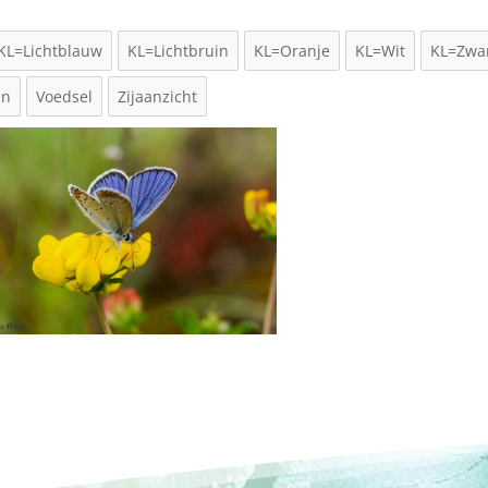
KL=Lichtblauw
KL=Lichtbruin
KL=Oranje
KL=Wit
KL=Zwa
en
Voedsel
Zijaanzicht