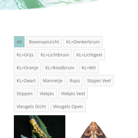
All
Bovenaanzicht
KL=Donkerbruin
KL=Grijs
KL=Lichtbruin
KL=Lichtgeel
KL=Oranje
KL=Roodbruin
KL=Wit
KL=Zwart
Mannetje
Rups
Stipjes Veel
Stippen
Vlekjes
Vlekjes Veel
Vleugels Dicht
Vleugels Open