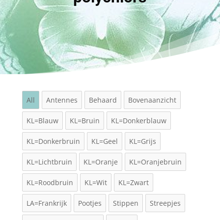
All
Antennes
Behaard
Bovenaanzicht
KL=Blauw
KL=Bruin
KL=Donkerblauw
KL=Donkerbruin
KL=Geel
KL=Grijs
KL=Lichtbruin
KL=Oranje
KL=Oranjebruin
KL=Roodbruin
KL=Wit
KL=Zwart
LA=Frankrijk
Pootjes
Stippen
Streepjes