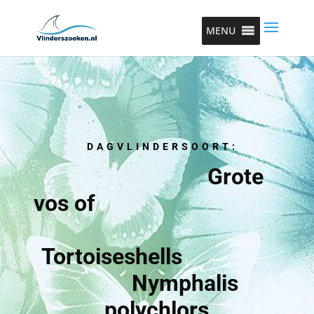
MENU
DAGVLINDERSOORT:
Grote
vos of
Tortoiseshells
Nymphalis
polychlors