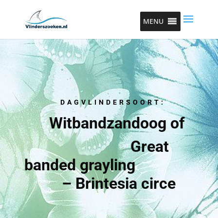
MENU
DAGVLINDERSOORT:
Witbandzandoog of
Great
banded grayling
– Brintesia circe