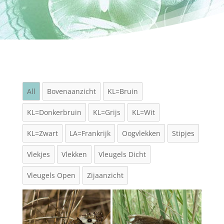
All
Bovenaanzicht
KL=Bruin
KL=Donkerbruin
KL=Grijs
KL=Wit
KL=Zwart
LA=Frankrijk
Oogvlekken
Stipjes
Vlekjes
Vlekken
Vleugels Dicht
Vleugels Open
Zijaanzicht